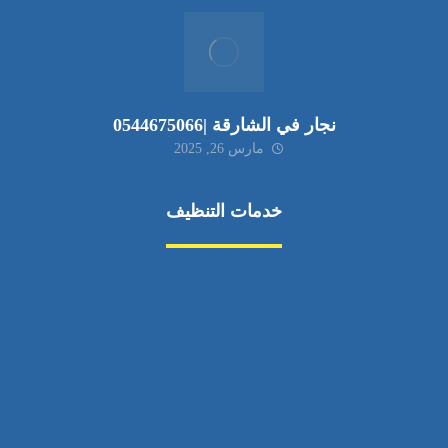
نجار في الشارقة |0544675066
مارس 26, 2025
خدمات التنظيف
مكافحة الآفات
مركبة
بناء
غسيل سيارة
صيانة
تجاري
عادي
خدمات