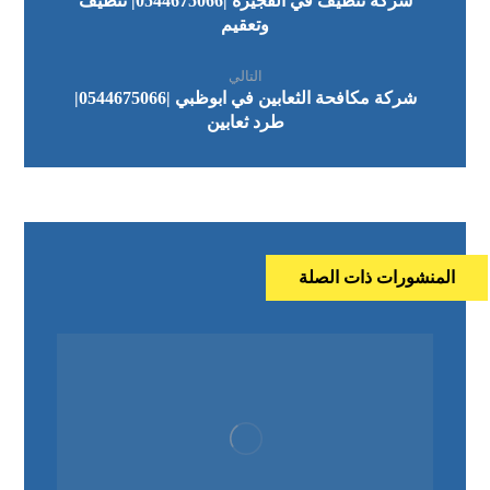
شركة تنظيف في الفجيرة |0544675066| تنظيف
وتعقيم
التالي
شركة مكافحة الثعابين في ابوظبي |0544675066|
طرد ثعابين
المنشورات ذات الصلة