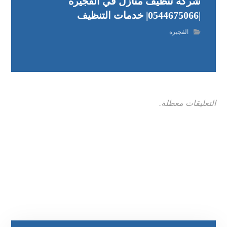
شركة تنظيف منازل في الفجيرة
|0544675066| خدمات التنظيف
الفجيرة
التعليقات معطلة.