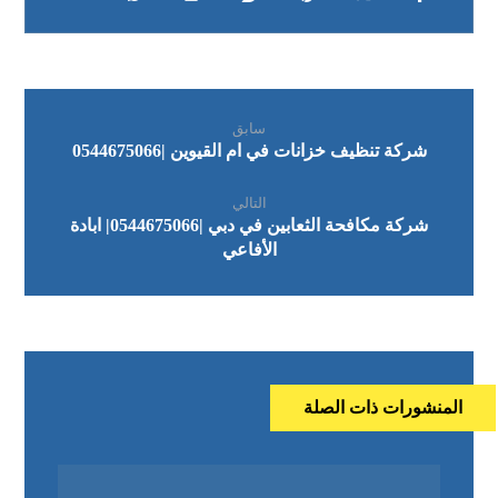
سابق
شركة تنظيف خزانات في ام القيوين |0544675066
التالي
شركة مكافحة الثعابين في دبي |0544675066| ابادة
الأفاعي
المنشورات ذات الصلة