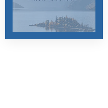
رقم الهاتف
0544675066