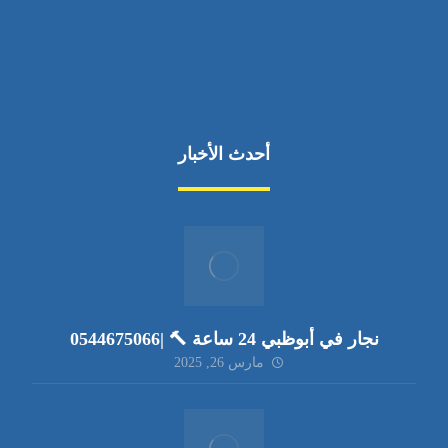
أحدث الأخبار
نجار في أبوظبي 24 ساعة 🔨 |0544675066
مارس 26, 2025