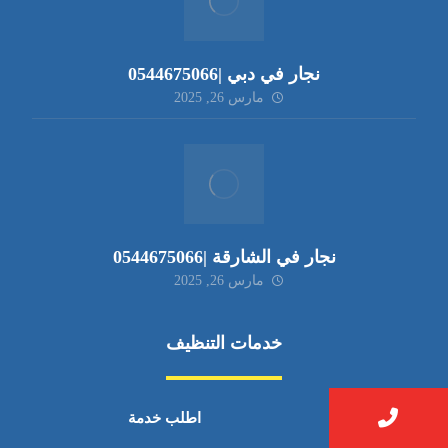
نجار في دبي |0544675066
مارس 26, 2025
نجار في الشارقة |0544675066
مارس 26, 2025
خدمات التنظيف
مكافحة الآفات
اطلب خدمة
مركبة