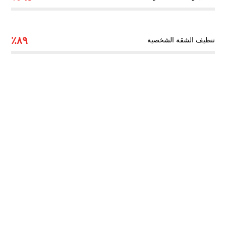
٨٩٪
تنظيف الشقة الشخصية
رقم الهاتف
0544675066
مواقعنا