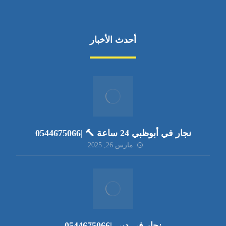
أحدث الأخبار
نجار في أبوظبي 24 ساعة 🔨 |0544675066
مارس 26, 2025
نجار في دبي |0544675066