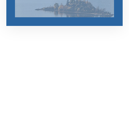
رقم الهاتف
0544675066
مواقعنا