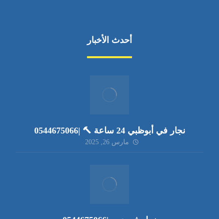
أحدث الأخبار
نجار في أبوظبي 24 ساعة 🔨 |0544675066
مارس 26, 2025