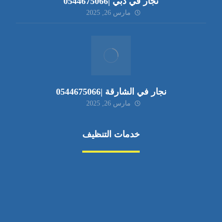
نجار في دبي |0544675066
مارس 26, 2025
نجار في الشارقة |0544675066
مارس 26, 2025
خدمات التنظيف
مكافحة الآفات
مركبة
بناء
غسيل سيارة
صيانة