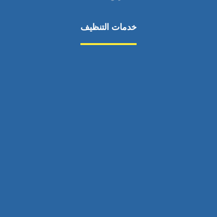
خدمات التنظيف
مكافحة الآفات
مركبة
بناء
غسيل سيارة
صيانة
تجاري
عادي
خدمات
الداخلية
الخارج
اتصال
لورم
معلومات
الخارج