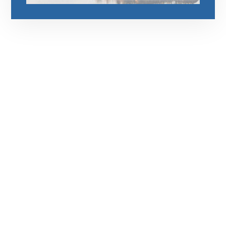
رقم الهاتف
0544675066
مواقعنا
العين،ابوظبي الإمارات العربية المتحدة