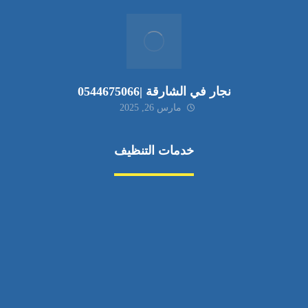
نجار في الشارقة |0544675066
مارس 26, 2025
خدمات التنظيف
مكافحة الآفات
مركبة
بناء
غسيل سيارة
صيانة
تجاري
عادي