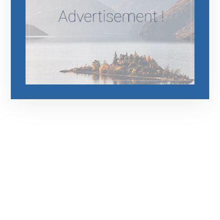
رقم الهاتف
0544675066