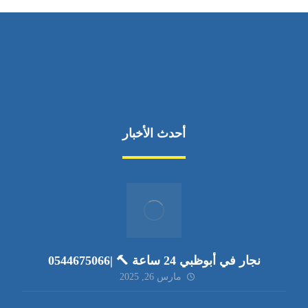
أحدث الأخبار
نجار في أبوظبي 24 ساعة 🔨 |0544675066
مارس 26, 2025