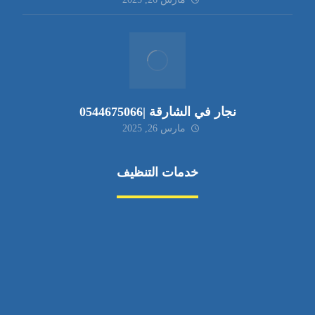
نجار في الشارقة |0544675066
مارس 26, 2025
خدمات التنظيف
مكافحة الآفات
مركبة
بناء
غسيل سيارة
صيانة
تجاري