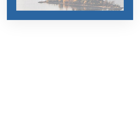
رقم الهاتف
0544675066
مواقعنا