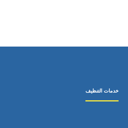
رقم الهاتف
0544675066
خدمات التنظيف
مكافحة الآفات
مركبة
بناء
غسيل سيارة