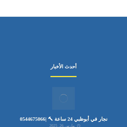
أحدث الأخبار
نجار في أبوظبي 24 ساعة 🔨 |0544675066
مارس 26, 2025