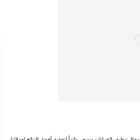
ل تنظيف الخزانات ونسعى دائماً لتحقيق أفضل النتائج لعملائنا.