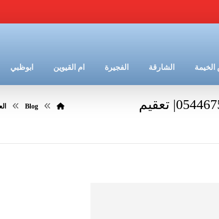
الخيمة
الشارقة
الفجيرة
ام القيوين
ابوظبي
شركة تنظيف خزانات في العين |0544675066| تعقيم
Blog
الع