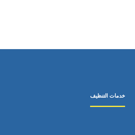
رقم الهاتف
0544675066
خدمات التنظيف
مكافحة الآفات
مركبة
بناء
غسيل سيارة