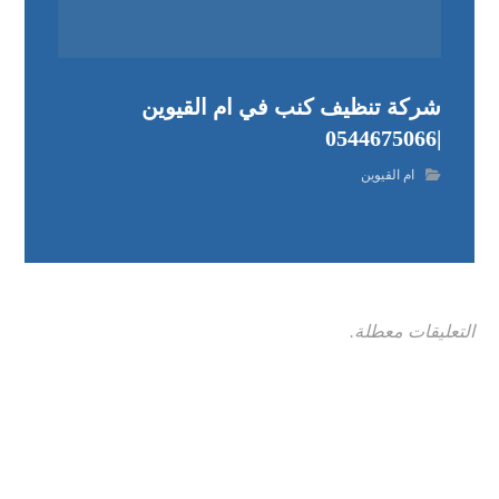
شركة تنظيف كنب في ام القيوين
|0544675066
ام القيوين
التعليقات معطلة.