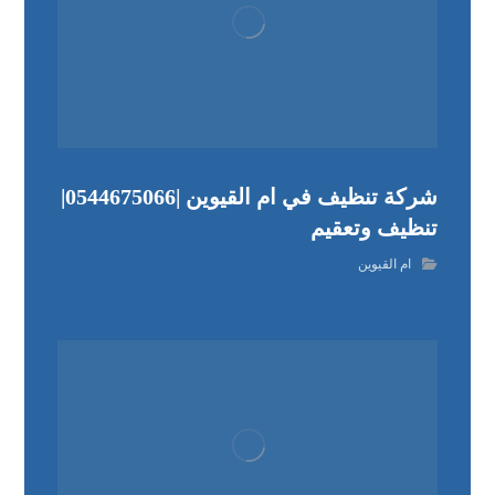
شركة تنظيف في ام القيوين |0544675066|
تنظيف وتعقيم
ام القيوين