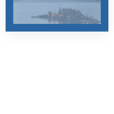
رقم الهاتف
0544675066