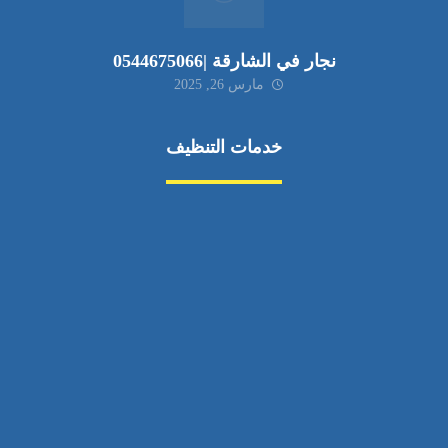
نجار في الشارقة |0544675066
مارس 26, 2025
خدمات التنظيف
مكافحة الآفات
مركبة
بناء
غسيل سيارة
صيانة
تجاري
عادي
خدمات
الداخلية
الخارج