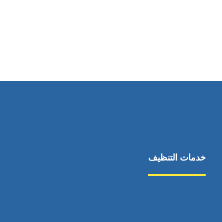
رقم الهاتف
0544675066
خدمات التنظيف
مكافحة الآفات
مركبة
بناء
غسيل سيارة