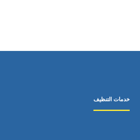
رقم الهاتف
0544675066
خدمات التنظيف
مكافحة الآفات
مركبة
بناء
غسيل سيارة