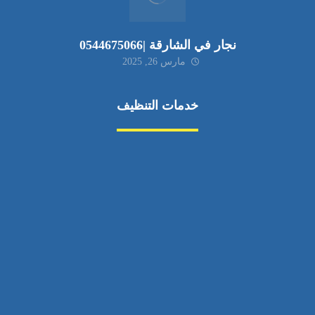
نجار في الشارقة |0544675066
مارس 26, 2025
خدمات التنظيف
مكافحة الآفات
مركبة
بناء
غسيل سيارة
صيانة
تجاري
عادي
خدمات
الداخلية
الخارج