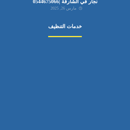
نجار في الشارقة |0544675066
مارس 26, 2025
خدمات التنظيف
مكافحة الآفات
مركبة
بناء
غسيل سيارة
صيانة
تجاري
عادي
خدمات
الداخلية
الخارج
اتصال
لورم
معلومات