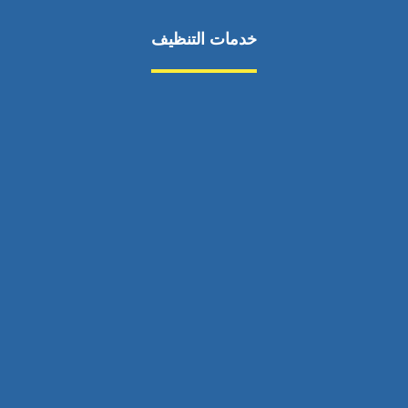
خدمات التنظيف
مكافحة الآفات
مركبة
بناء
غسيل سيارة
صيانة
تجاري
عادي
خدمات
الداخلية
الخارج
اتصال
لورم
معلومات
الخارج
خدمات