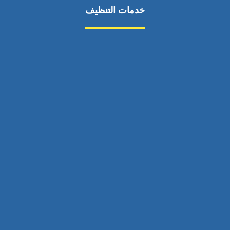
خدمات التنظيف
مكافحة الآفات
مركبة
بناء
غسيل سيارة
صيانة
تجاري
عادي
خدمات
الداخلية
الخارج
اتصال
لورم
معلومات
الخارج
خدمات