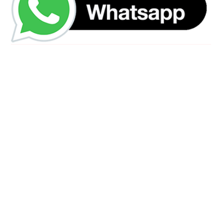
رقم الهاتف
0544675066