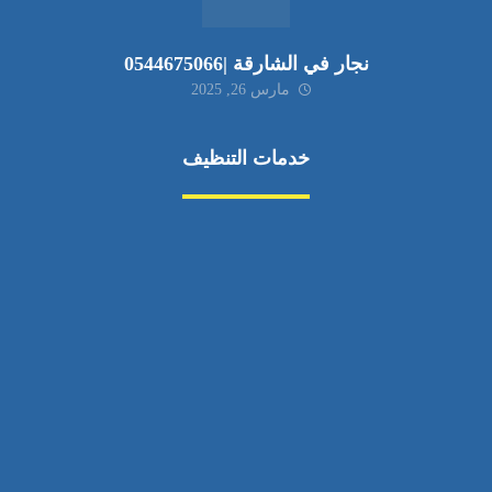
نجار في الشارقة |0544675066
مارس 26, 2025
خدمات التنظيف
مكافحة الآفات
مركبة
بناء
غسيل سيارة
صيانة
تجاري
عادي
خدمات
الداخلية
الخارج