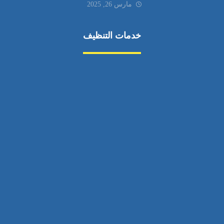
مارس 26, 2025
خدمات التنظيف
مكافحة الآفات
مركبة
بناء
غسيل سيارة
صيانة
تجاري
عادي
خدمات
الداخلية
الخارج
اتصال
لورم
معلومات