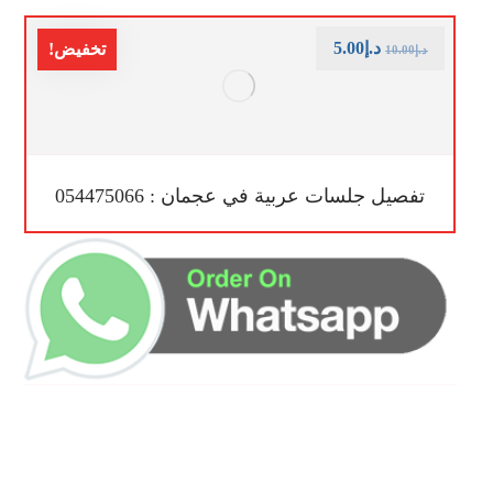
د.إ
5.00
تخفيض!
د.إ
10.00
تفصيل جلسات عربية في عجمان : 054475066