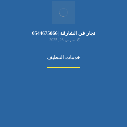
نجار في الشارقة |0544675066
مارس 26, 2025
خدمات التنظيف
مكافحة الآفات
مركبة
بناء
غسيل سيارة
صيانة
تجاري
عادي
خدمات