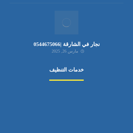
نجار في الشارقة |0544675066
مارس 26, 2025
خدمات التنظيف
مكافحة الآفات
مركبة
بناء
غسيل سيارة
صيانة
تجاري
عادي