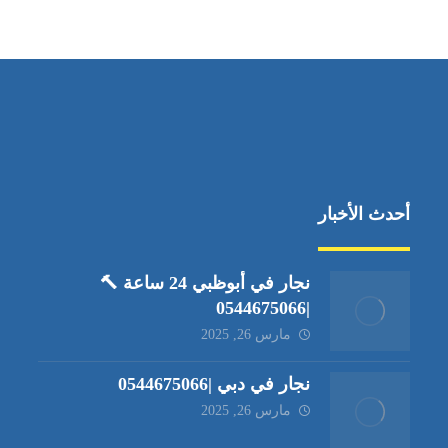
العين،ابوظبي الإمارات العربية المتحدة
أحدث الأخبار
نجار في أبوظبي 24 ساعة 🔨
|0544675066
مارس 26, 2025
نجار في دبي |0544675066
مارس 26, 2025