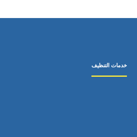
0544675066
خدمات التنظيف
مكافحة الآفات
مركبة
بناء
غسيل سيارة
صيانة
تجاري
عادي
خدمات
الداخلية
الخارج
اتصال
لورم