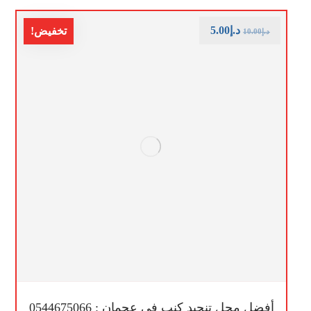
د.إ
5.00
تخفيض!
د.إ
10.00
أفضل محل تنجيد كنب في عجمان : 0544675066