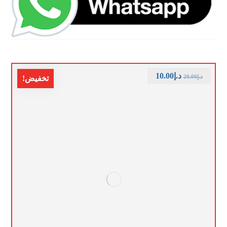
د.إ
10.00
د.إ
20.00
تخفيض!