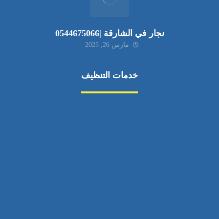
نجار في الشارقة |0544675066
مارس 26, 2025
خدمات التنظيف
مكافحة الآفات
مركبة
بناء
غسيل سيارة
صيانة
تجاري
عادي
خدمات
الداخلية
الخارج