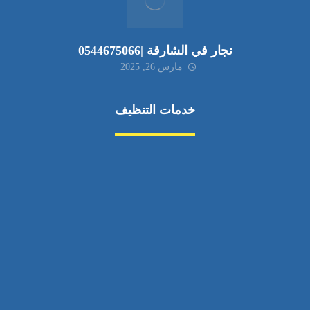
نجار في الشارقة |0544675066
مارس 26, 2025
خدمات التنظيف
مكافحة الآفات
مركبة
بناء
غسيل سيارة
صيانة
تجاري
عادي
خدمات
الداخلية
الخارج