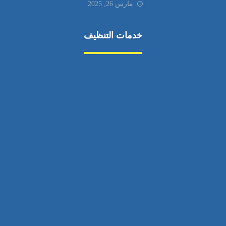
مارس 26, 2025
خدمات التنظيف
مكافحة الآفات
مركبة
بناء
غسيل سيارة
صيانة
تجاري
عادي
خدمات
الداخلية
الخارج
اتصال
لورم
معلومات