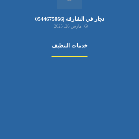
نجار في الشارقة |0544675066
مارس 26, 2025
خدمات التنظيف
مكافحة الآفات
مركبة
بناء
غسيل سيارة
صيانة
تجاري
عادي
خدمات
الداخلية
الخارج