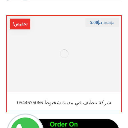
د.إ
5.00
د.إ
10.00
تخفيض!
شركة تنظيف في مدينة شخبوط 0544675066