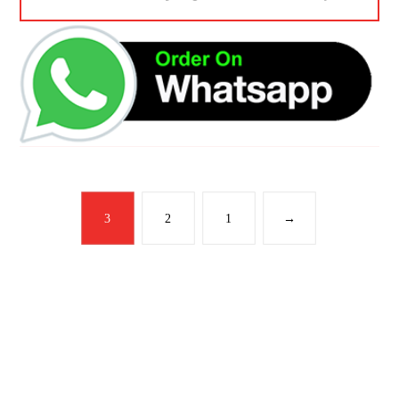
3
2
1
→