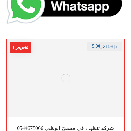
د.إ
5.00
د.إ
10.00
تخفيض!
شركة تنظيف في مصفح ابوظبي 0544675066