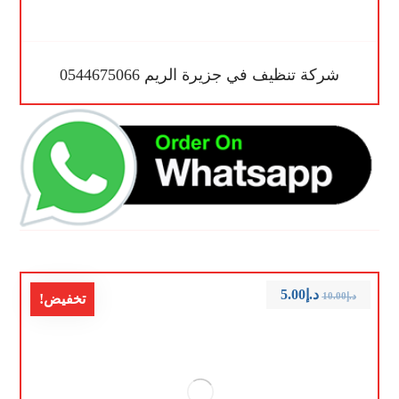
شركة تنظيف في جزيرة الريم 0544675066
د.إ
5.00
د.إ
10.00
تخفيض!