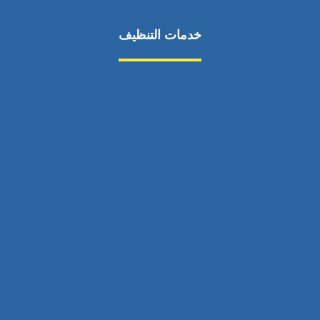
خدمات التنظيف
مكافحة الآفات
مركبة
بناء
غسيل سيارة
صيانة
تجاري
عادي
خدمات
الداخلية
الخارج
اتصال
لورم
معلومات
الخارج