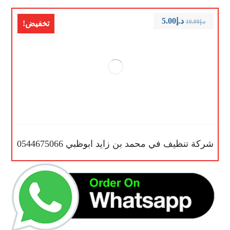
د.إ
5.00
د.إ
10.00
تخفيض!
شركة تنظيف في محمد بن زايد ابوظبي 0544675066