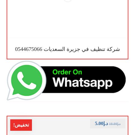
شركة تنظيف في جزيرة السعديات 0544675066
د.إ
5.00
د.إ
10.00
تخفيض!