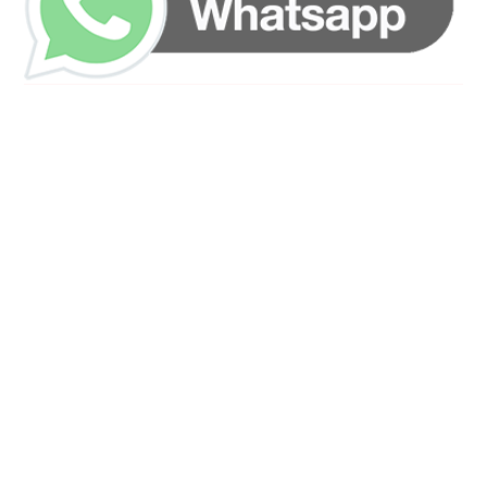
رقم الهاتف
0544675066