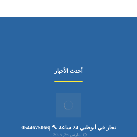
أحدث الأخبار
نجار في أبوظبي 24 ساعة 🔨 |0544675066
مارس 26, 2025