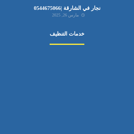
نجار في الشارقة |0544675066
مارس 26, 2025
خدمات التنظيف
مكافحة الآفات
مركبة
بناء
غسيل سيارة
صيانة
تجاري
عادي
خدمات
الداخلية
الخارج
اتصال
لورم