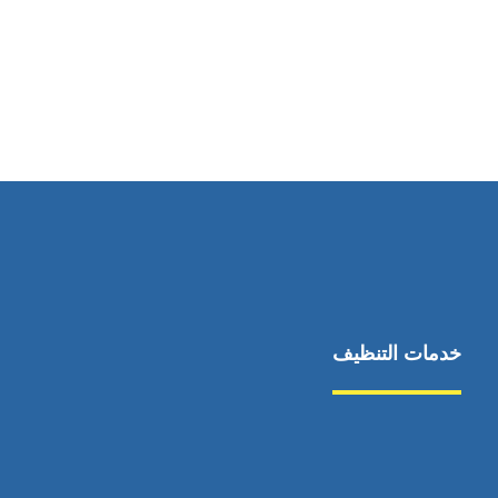
رقم الهاتف
0544675066
خدمات التنظيف
مكافحة الآفات
مركبة
بناء
غسيل سيارة