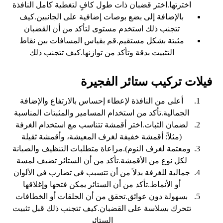
اخترتها.اختر قضبان ذات طول كافٍ لتغطية كامل النافذة
بالإضافة إلى بضع بوصات إضافية على الجانبين.كيف
تتجنب ذلك استخدم مستوى لتأكد من أن القضبان
مثبتة بشكل مستقيم.قم بقياس المسافات بين نقاط
التثبيت بدقة وتأكد من توازنها.كيف تتجنب ذلك
‏فيلات تركيب ستائر الفجيرة
أعلى من النافذة لإعطاء إحساس بالارتفاع والإضافة
الجمالية.تأكد من استخدام المسامير والمثبتات المناسبة
لضمان الثبات.اختر أقمشة تتناسب مع استخدام الغرفة
(مثلاً: أقمشة خفيفة لغرف المعيشة، وأقمشة ثقيلة
ومعتمة لغرف النوم).مراعاة متطلبات التنظيف والصيانة
لكل نوع من الأقمشة.تأكد من أن الستائر تضيف لمسة
جمالية للغرفة بدلاً من أن تتسبب في تضارب في الألوان
أو الأنماط.تأكد من أن الستائر يمكن فتحها وإغلاقها
بسهولة دون عوائق.تحقق من أن الحلقات أو الخطافات
تتحرك بسلاسة على القضبان.كيف تتجنب ذلك قبل تثبيت
الستائر