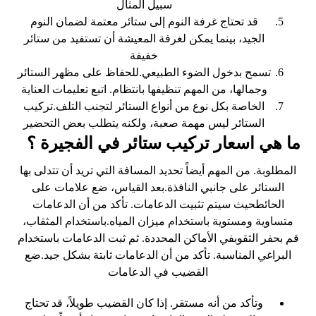
سبيل المثال
قد تحتاج غرفة النوم إلى ستائر معتمة لضمان النوم
الجيد، بينما يمكن لغرفة المعيشة أن تستفيد من ستائر
خفيفة
تسمح بدخول الضوء الطبيعي.للحفاظ على مظهر الستائر
وجمالها، من المهم تنظيفها بانتظام. اتبع تعليمات العناية
الخاصة بكل نوع من أنواع الستائر لتجنب التلف.تركيب
الستائر ليس مهمة صعبة، ولكنه يتطلب بعض التحضير
ما هي اسعار تركيب ستائر في الفجيرة ؟
المطلوبة. من المهم أيضاً تحديد المسافة التي تريد أن تتدلى بها
الستائر على جانبي النافذة.بعد القياس، ضع علامات على
الحائطحيث سيتم تثبيت الدعامات. تأكد من أن الدعامات
متساوية ومستوية باستخدام ميزان المياه.باستخدام المثقاب،
قم بحفر الثقوبفي الأماكن المحددة. ثم ثبت الدعامات باستخدام
البراغي المناسبة. تأكد من أن الدعامات ثابتة بشكل جيد.ضع
القضيب في الدعامات
وتأكد من أنه مستقر. إذا كان القضيب طويلاً، قد تحتاج