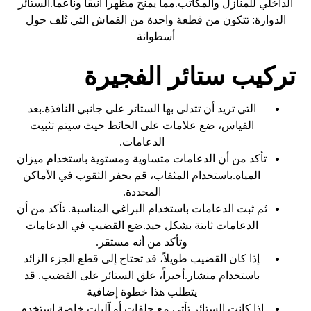
الداخلي للمنازل والمكاتب.مما يمنح مظهراً أنيقاً وناعماً.الستائر
الدوارة: تتكون من قطعة واحدة من القماش التي تُلف حول
أسطوانة
تركيب ستائر الفجيرة
التي تريد أن تتدلى بها الستائر على جانبي النافذة.بعد
القياس، ضع علامات على الحائط حيث سيتم تثبيت
الدعامات.
تأكد من أن الدعامات متساوية ومستوية باستخدام ميزان
المياه.باستخدام المثقاب، قم بحفر الثقوب في الأماكن
المحددة.
ثم ثبت الدعامات باستخدام البراغي المناسبة. تأكد من أن
الدعامات ثابتة بشكل جيد.ضع القضيب في الدعامات
وتأكد من أنه مستقر.
إذا كان القضيب طويلاً، قد تحتاج إلى قطع الجزء الزائد
باستخدام منشار.أخيراً، علق الستائر على القضيب. قد
يتطلب هذا خطوة إضافية
إذا كانت الستائر تأتي مع حلقات أو آليات خاصة.استخدم