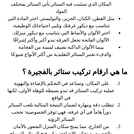
المكان الذي ستثبت فيه الستائر.تأتي الستائر بمختلف
المواد
مثل القطن، الكتان، الحرير، والبوليستر. اختر المادة التي
تتناسب مع ديكور غرفتك وتلبي احتياجاتك الوظيفية.
اختر الألوان والأنماط التي تتناسب مع ديكور منزلك.
الألوان الفاتحة تجعل الغرفة تبدو أكبر وأكثر إشراقًا
بينما الألوان الداكنة تضيف لمسة من الفخامة
والدفء.تعتبر الستائر التقليدية من أكثر الأنواع شيوعًا
ما هي ارقام تركيب ستائر بالفجيرة ؟
على المكان، وتساعد في التحكم بالإضاءة والتهوية.
عملية تركيب الستائر قد تبدو بسيطة للوهلة الأولى، لكنها
في الواقع
تتطلب دقة ومهارة لضمان النتيجة المثالية.تلعب الستائر
دوراً هاماً في أي غرفة، فهي:توفر الخصوصية: تحجب
الستائر الرؤية
من الخارج، مما يمنح سكان المنزل الشعور بالأمان
والخصوصية.تحكم بالإضاءة: يمكن فتح الستائر للسماح