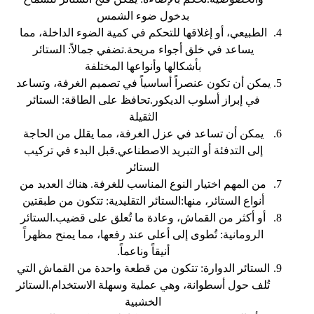
بدخول ضوء الشمس
الطبيعي، أو إغلاقها للتحكم في كمية الضوء الداخلة، مما
يساعد في خلق أجواء مريحة.تضفي جمالاً: الستائر
بأشكالها وأنواعها المختلفة
يمكن أن تكون عنصراً أساسياً في تصميم الغرفة، وتساعد
في إبراز أسلوب الديكور.تحافظ على الطاقة: الستائر
الثقيلة
يمكن أن تساعد في عزل الغرفة، مما يقلل من الحاجة
إلى التدفئة أو التبريد الاصطناعي.قبل البدء في تركيب
الستائر
من المهم اختيار النوع المناسب للغرفة. هناك العديد من
أنواع الستائر، منها:الستائر التقليدية: تتكون من طبقتين
أو أكثر من القماش، وعادة ما تُعلق على قضيب.الستائر
الرومانية: تُطوى إلى أعلى عند رفعها، مما يمنح مظهراً
أنيقاً وناعماً.
الستائر الدوارة: تتكون من قطعة واحدة من القماش التي
تُلف حول أسطوانة، وهي عملية وسهلة الاستخدام.الستائر
الخشبية