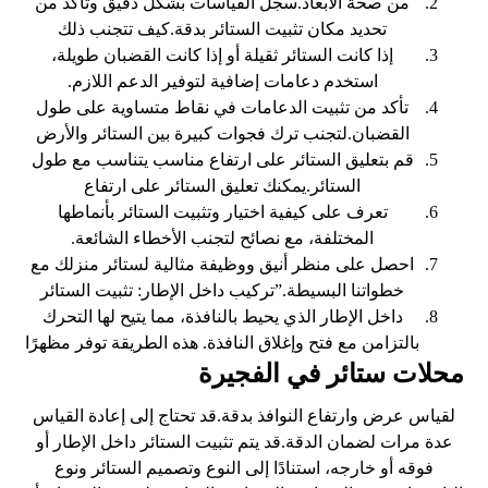
من صحة الأبعاد.سجل القياسات بشكل دقيق وتأكد من
تحديد مكان تثبيت الستائر بدقة.كيف تتجنب ذلك
إذا كانت الستائر ثقيلة أو إذا كانت القضبان طويلة،
استخدم دعامات إضافية لتوفير الدعم اللازم.
تأكد من تثبيت الدعامات في نقاط متساوية على طول
القضبان.لتجنب ترك فجوات كبيرة بين الستائر والأرض
قم بتعليق الستائر على ارتفاع مناسب يتناسب مع طول
الستائر.يمكنك تعليق الستائر على ارتفاع
تعرف على كيفية اختيار وتثبيت الستائر بأنماطها
المختلفة، مع نصائح لتجنب الأخطاء الشائعة.
احصل على منظر أنيق ووظيفة مثالية لستائر منزلك مع
خطواتنا البسيطة.”تركيب داخل الإطار: تثبيت الستائر
داخل الإطار الذي يحيط بالنافذة، مما يتيح لها التحرك
بالتزامن مع فتح وإغلاق النافذة. هذه الطريقة توفر مظهرًا
محلات ستائر في الفجيرة
لقياس عرض وارتفاع النوافذ بدقة.قد تحتاج إلى إعادة القياس
عدة مرات لضمان الدقة.قد يتم تثبيت الستائر داخل الإطار أو
فوقه أو خارجه، استنادًا إلى النوع وتصميم الستائر ونوع