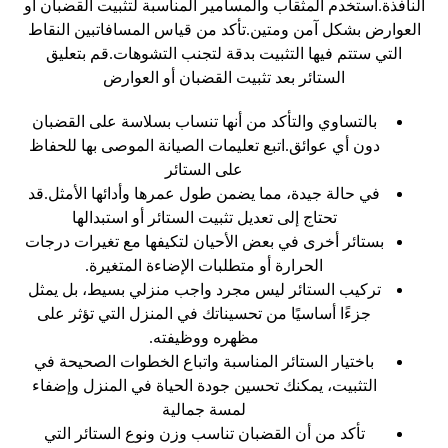
النافذة.استخدم المثقاب والمسامير المناسبة لتثبيت القضبان أو
العوارض بشكل آمن ومتين.تأكد من قياس المسافاتبين النقاط
التي ستتم فيها التثبيت بدقة لتجنب التشوهات.قم بتعليق
الستائر بعد تثبيت القضبان أو العوارض
بالتساوي والتأكد من أنها تنساب بسلاسة على القضبان
دون أي عوائق.اتبع تعليمات الصيانة الموصى بها للحفاظ
على الستائر
في حالة جيدة، مما يضمن طول عمرها وأدائها الأمثل.قد
تحتاج إلى تعديل تثبيت الستائر أو استبدالها
بستائر أخرى في بعض الأحيان لتكيفها مع تغيرات درجات
الحرارة أو متطلبات الإضاءة المتغيرة.
تركيب الستائر ليس مجرد واجب منزلي بسيط، بل يمثل
جزءًا أساسيًا من تحسيناتك في المنزل التي تؤثر على
مظهره ووظيفته.
باختيار الستائر المناسبة واتباع الخطوات الصحيحة في
التثبيت، يمكنك تحسين جودة الحياة في المنزل وإضفاء
لمسة جمالية
تأكد من أن القضبان تناسب وزن ونوع الستائر التي