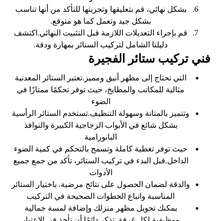
بشكل نهائي، قم بتعليقها وتجربتها للتأكد من أنها تناسب
بشكل جيد وتعمل كما هو متوقع.
قم بإجراء التعديلات اللازمة قبل التثبيت النهائي.اكتشف
دليلنا الشامل لتركيب الستائر بمهارة ودقة.
فني تركيب ستائر الفجيرة
التي تحتاج إلى مظهر أنيق ومميز.تعتبر الستائر المعدنية
مثالية للمكاتب والمطابخ، حيث توفر تحكمًا ممتازًا في
الضوء
وتتميز بالمتانة وسهولة التنظيف.تستخدم الستائر الرأسية
بشكل شائع في الأبواب الزجاجية الكبيرة والنوافذ
البانورامية
حيث توفر تغطية كاملة وتسمح بالتحكم في كمية الضوء
الداخل.قبل البدء في تركيب الستائر، تأكد من جمع جميع
الأدوات
والدقة لضمان الحصول على نتائج مرضية. باختيار الستائر
المناسبة واتباع الخطوات الصحيحة في التركيب
يمكنك تحويل مظهر منزلك وإضافة لمسة جمالية
ووظيفية لكل غرفة. تذكر دائمًا أن تأخذ في الاعتبار