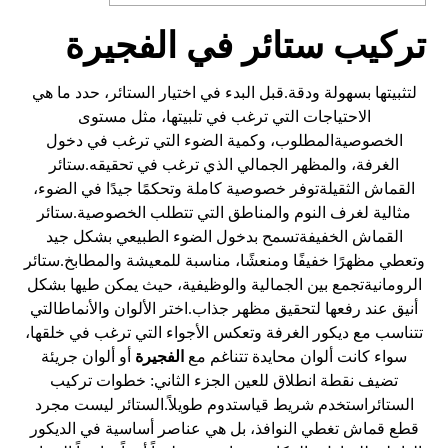
تركيب ستائر في الفجيرة
لتثبيتها بسهولة ودقة.قبل البدء في اختيار الستائر، حدد ما هي
الاحتياجات التي ترغب في تلبيتها، مثل مستوى
الخصوصيةالمطلوب، وكمية الضوء التي ترغب في دخول
الغرفة، والمظهر الجمالي الذي ترغب في تحقيقه.ستائر
القماش الثقيلةتوفر خصوصية كاملة وتحكمًا جيدًا في الضوء،
مثالية لغرف النوم والمناطق التي تتطلب الخصوصية.ستائر
القماش الخفيفةتسمح بدخول الضوء الطبيعي بشكل جيد
وتعطي مظهرًا خفيفًا ومنعشًا، مناسبة للمعيشة والمطابخ.ستائر
الرومانيةتجمع بين الجمالية والوظيفية، حيث يمكن طيها بشكل
أنيق عند رفعها لتحقيق مظهر جذاب.اختر الألوان والأنماطالتي
تتناسب مع ديكور الغرفة وتعكس الأجواء التي ترغب في خلقها،
سواء كانت ألوان محايدة تتناغم مع
الفجيرة
أو ألوان جريئة
تضيف نقطة انطلاق للعين الجزء الثاني: خطوات تركيب
الستائراستخدم شريط قياستدوم طويلاً.الستائر ليست مجرد
قطع قماش تغطي النوافذ، بل هي عناصر أساسية في الديكور