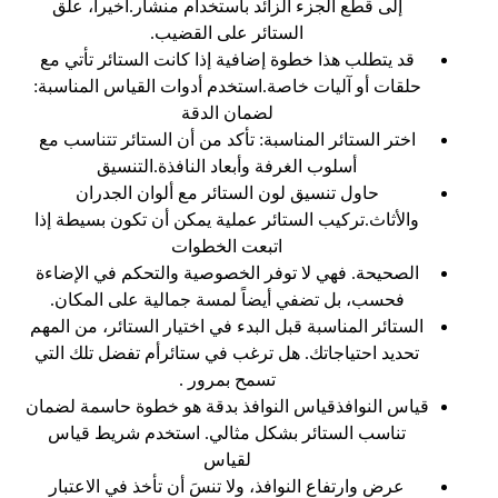
إلى قطع الجزء الزائد باستخدام منشار.أخيراً، علق
الستائر على القضيب.
قد يتطلب هذا خطوة إضافية إذا كانت الستائر تأتي مع
حلقات أو آليات خاصة.استخدم أدوات القياس المناسبة:
لضمان الدقة
اختر الستائر المناسبة: تأكد من أن الستائر تتناسب مع
أسلوب الغرفة وأبعاد النافذة.التنسيق
حاول تنسيق لون الستائر مع ألوان الجدران
والأثاث.تركيب الستائر عملية يمكن أن تكون بسيطة إذا
اتبعت الخطوات
الصحيحة. فهي لا توفر الخصوصية والتحكم في الإضاءة
فحسب، بل تضفي أيضاً لمسة جمالية على المكان.
الستائر المناسبة قبل البدء في اختيار الستائر، من المهم
تحديد احتياجاتك. هل ترغب في ستائرأم تفضل تلك التي
تسمح بمرور .
قياس النوافذقياس النوافذ بدقة هو خطوة حاسمة لضمان
تناسب الستائر بشكل مثالي. استخدم شريط قياس
لقياس
عرض وارتفاع النوافذ، ولا تنسَ أن تأخذ في الاعتبار