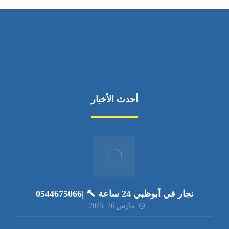
أحدث الأخبار
نجار في أبوظبي 24 ساعة 🔨 |0544675066
مارس 26, 2025