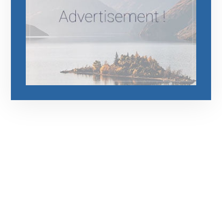
رقم الهاتف
0544675066