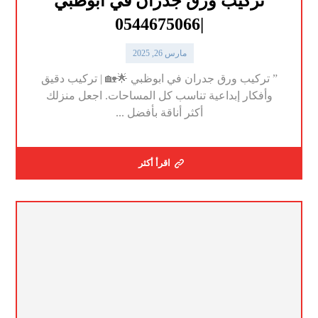
تركيب ورق جدران في ابوظبي
|0544675066
مارس 26, 2025
” تركيب ورق جدران في ابوظبي 🌟🏡 | تركيب دقيق
وأفكار إبداعية تناسب كل المساحات. اجعل منزلك
أكثر أناقة بأفضل ...
اقرأ أكثر