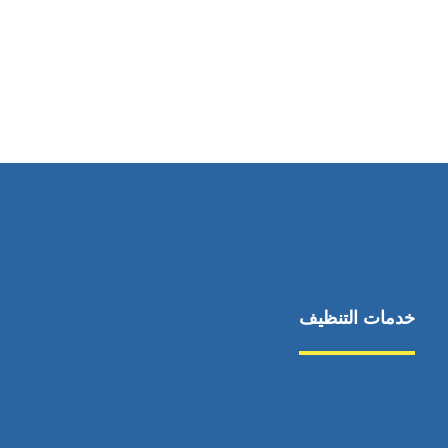
رقم الهاتف
0544675066
خدمات التنظيف
مكافحة الآفات
مركبة
بناء
غسيل سيارة