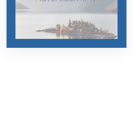
رقم الهاتف
0544675066