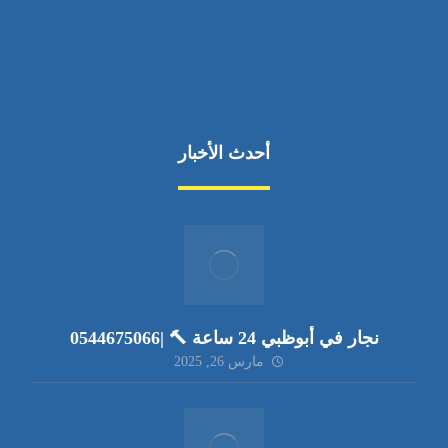
أحدث الأخبار
نجار في أبوظبي 24 ساعة 🔨 |0544675066
مارس 26, 2025