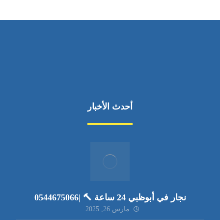
أحدث الأخبار
نجار في أبوظبي 24 ساعة 🔨 |0544675066
مارس 26, 2025