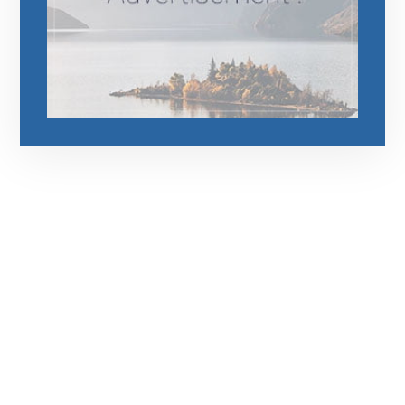
رقم الهاتف
0544675066