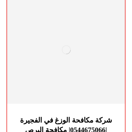
شركة مكافحة الوزغ في الفجيرة
|0544675066| مكافحة البرص