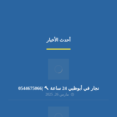
أحدث الأخبار
نجار في أبوظبي 24 ساعة 🔨 |0544675066
مارس 26, 2025