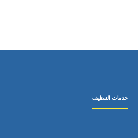
رقم الهاتف
0544675066
خدمات التنظيف
مكافحة الآفات
مركبة
بناء
غسيل سيارة