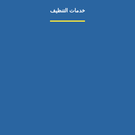
خدمات التنظيف
مكافحة الآفات
مركبة
بناء
غسيل سيارة
صيانة
تجاري
عادي
خدمات
الداخلية
الخارج
اتصال
لورم
معلومات
الخارج
خدمات