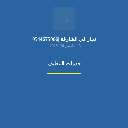
نجار في الشارقة |0544675066
مارس 26, 2025
خدمات التنظيف
مكافحة الآفات
مركبة
بناء
غسيل سيارة
صيانة
تجاري
عادي