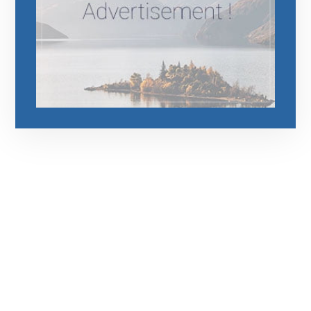
رقم الهاتف
0544675066