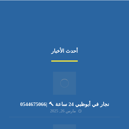
أحدث الأخبار
نجار في أبوظبي 24 ساعة 🔨 |0544675066
مارس 26, 2025