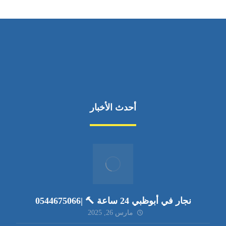
أحدث الأخبار
نجار في أبوظبي 24 ساعة 🔨 |0544675066
مارس 26, 2025