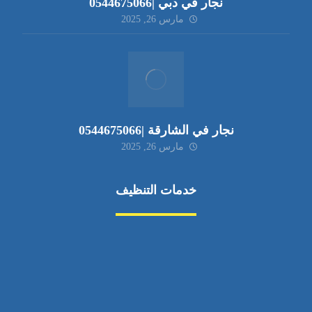
نجار في دبي |0544675066
مارس 26, 2025
نجار في الشارقة |0544675066
مارس 26, 2025
خدمات التنظيف
مكافحة الآفات
مركبة
بناء
غسيل سيارة
صيانة