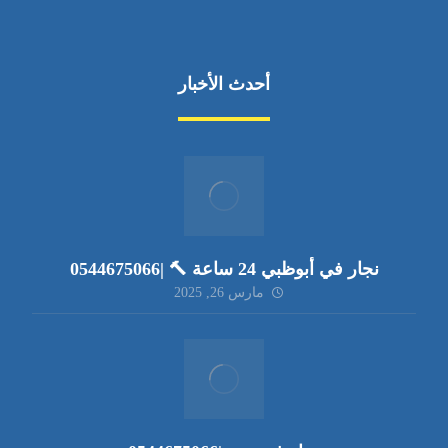
أحدث الأخبار
نجار في أبوظبي 24 ساعة 🔨 |0544675066
مارس 26, 2025