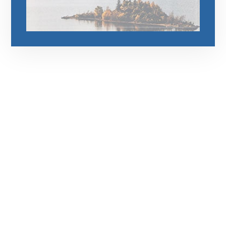
رقم الهاتف
0544675066
مواقعنا