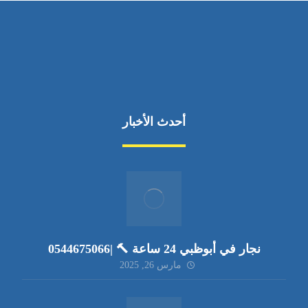
أحدث الأخبار
نجار في أبوظبي 24 ساعة 🔨 |0544675066
مارس 26, 2025