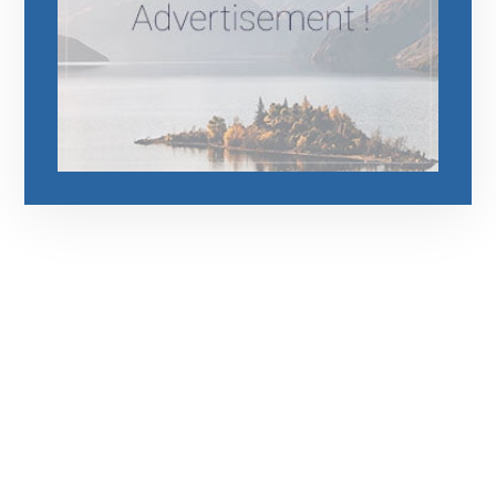
رقم الهاتف
0544675066