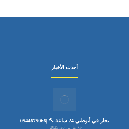
أحدث الأخبار
نجار في أبوظبي 24 ساعة 🔨 |0544675066
مارس 26, 2025